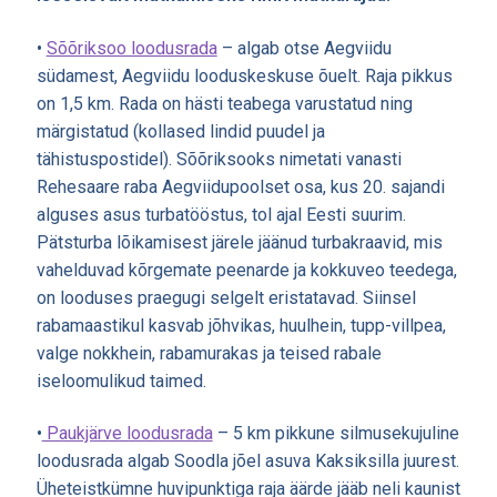
•
Sõõriksoo loodusrada
– algab otse Aegviidu
südamest, Aegviidu looduskeskuse õuelt. Raja pikkus
on 1,5 km. Rada on hästi teabega varustatud ning
märgistatud (kollased lindid puudel ja
tähistuspostidel). Sõõriksooks nimetati vanasti
Rehesaare raba Aegviidupoolset osa, kus 20. sajandi
alguses asus turbatööstus, tol ajal Eesti suurim.
Pätsturba lõikamisest järele jäänud turbakraavid, mis
vahelduvad kõrgemate peenarde ja kokkuveo teedega,
on looduses praegugi selgelt eristatavad. Siinsel
rabamaastikul kasvab jõhvikas, huulhein, tupp-villpea,
valge nokkhein, rabamurakas ja teised rabale
iseloomulikud taimed.
•
Paukjärve loodusrada
– 5 km pikkune silmusekujuline
loodusrada algab Soodla jõel asuva Kaksiksilla juurest.
Üheteistkümne huvipunktiga raja äärde jääb neli kaunist