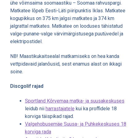
ühe võimsaima soomaastiku – Soomaa rahvuspargi.
Matkatee lõpeb Eesti-Läti piiripunktis Iklas. Matkatee
kogupikkus on 375 km jalgsi matkates ja 374 km
jalgrattal matkates. Matkatee on looduses tähistatud
valge-punane-valge värvimärgistusega puutüvedel ja
elektripostidel.
NB! Maastikukaitsealal matkamiseks on hea kanda
vettpidavaid jalanõusid, sest enamus alast on ikkagi
soine.
Discgolif rajad
Sportland Kõrvemaa matka- ja suusakeskuses
leidub nii
harrastajatele
kui ka proffidele 18
korviga täispikad rajad.
Valgehobusemäe Suusa- ja Puhkekeskuses 18
korviga rada