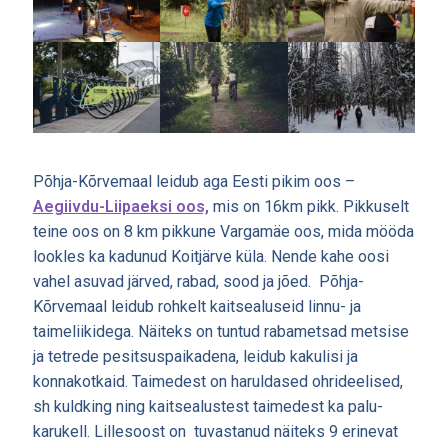
Põhja-Kõrvemaal leidub aga Eesti pikim oos –
Aegiivdu-Liipaeksi oos,
mis on 16km pikk. Pikkuselt
teine oos on 8 km pikkune Vargamäe oos, mida mööda
lookles ka kadunud Koitjärve küla. Nende kahe oosi
vahel asuvad järved, rabad, sood ja jõed. Põhja-
Kõrvemaal leidub rohkelt kaitsealuseid linnu- ja
taimeliikidega. Näiteks on tuntud rabametsad metsise
ja tetrede pesitsuspaikadena, leidub kakulisi ja
konnakotkaid. Taimedest on haruldased ohrideelised,
sh kuldking ning kaitsealustest taimedest ka palu-
karukell. Lillesoost on tuvastanud näiteks 9 erinevat