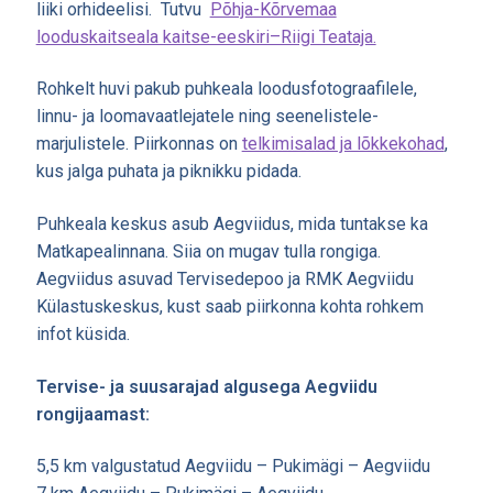
liiki orhideelisi. Tutvu
Põhja-Kõrvemaa
looduskaitseala kaitse-eeskiri–Riigi Teataja.
Rohkelt huvi pakub puhkeala loodusfotograafilele,
linnu- ja loomavaatlejatele ning seenelistele-
marjulistele. Piirkonnas on
telkimisalad ja lõkkekohad
,
kus jalga puhata ja piknikku pidada.
Puhkeala keskus asub Aegviidus, mida tuntakse ka
Matkapealinnana. Siia on mugav tulla rongiga
.
Aegviidus asuvad Tervisedepoo ja RMK Aegviidu
Külastuskeskus, kust saab piirkonna kohta rohkem
infot küsida.
Tervise- ja suusarajad algusega Aegviidu
rongijaamast:
5,5 km valgustatud Aegviidu – Pukimägi – Aegviidu