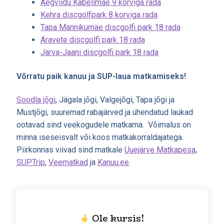
Aegviidu Kabelimäe 9 korviga rada
Kehra discgolfpark 8 korviga rada
Tapa Männikumäe discgolfi park 18 rada
Aravete discgolfi park 18 rada
Järva-Jaani discgolfi park 18 rada
Võrratu paik kanuu ja SUP-laua matkamiseks!
Soodla jõgi
, Jägala jõgi, Valgejõgi, Tapa jõgi ja
Mustjõgi, suuremad rabajärved ja ühendatud laukad
ootavad sind veekogudele matkama. Võimalus on
minna iseseisvalt või koos matkakorraldajatega.
Piirkonnas viivad sind matkale
Uuejärve Matkapesa
,
SUPTrip
,
Veematkad
ja
Kanuu.ee
.
Ole kursis!