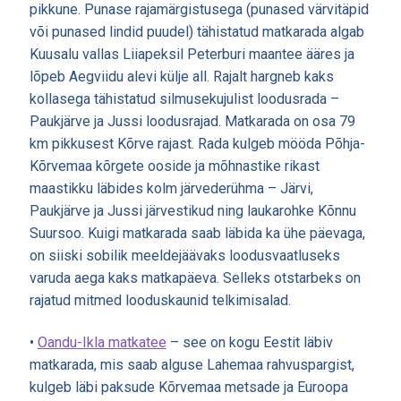
pikkune. Punase rajamärgistusega (punased värvitäpid
või punased lindid puudel) tähistatud matkarada algab
Kuusalu vallas Liiapeksil Peterburi maantee ääres ja
lõpeb Aegviidu alevi külje all. Rajalt hargneb kaks
kollasega tähistatud silmusekujulist loodusrada –
Paukjärve ja Jussi loodusrajad. Matkarada on osa 79
km pikkusest Kõrve rajast. Rada kulgeb mööda Põhja-
Kõrvemaa kõrgete ooside ja mõhnastike rikast
maastikku läbides kolm järvederühma – Järvi,
Paukjärve ja Jussi järvestikud ning laukarohke Kõnnu
Suursoo. Kuigi matkarada saab läbida ka ühe päevaga,
on siiski sobilik meeldejäävaks loodusvaatluseks
varuda aega kaks matkapäeva. Selleks otstarbeks on
rajatud mitmed looduskaunid telkimisalad.
•
Oandu-Ikla matkatee
– see on kogu Eestit läbiv
matkarada, mis saab alguse Lahemaa rahvuspargist,
kulgeb läbi paksude Kõrvemaa metsade ja Euroopa