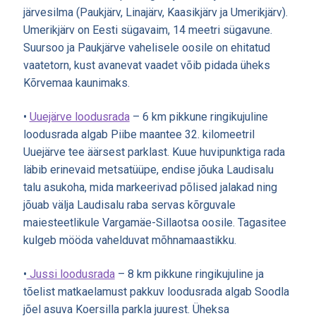
järvesilma (Paukjärv, Linajärv, Kaasikjärv ja Umerikjärv).
Umerikjärv on Eesti sügavaim, 14 meetri sügavune.
Suursoo ja Paukjärve vahelisele oosile on ehitatud
vaatetorn, kust avanevat vaadet võib pidada üheks
Kõrvemaa kaunimaks.
•
Uuejärve loodusrada
– 6 km pikkune ringikujuline
loodusrada algab Piibe maantee 32. kilomeetril
Uuejärve tee äärsest parklast. Kuue huvipunktiga rada
läbib erinevaid metsatüüpe, endise jõuka Laudisalu
talu asukoha, mida markeerivad põlised jalakad ning
jõuab välja Laudisalu raba servas kõrguvale
maiesteetlikule Vargamäe-Sillaotsa oosile. Tagasitee
kulgeb mööda vahelduvat mõhnamaastikku.
•
Jussi loodusrada
– 8 km pikkune ringikujuline ja
tõelist matkaelamust pakkuv loodusrada algab Soodla
jõel asuva Koersilla parkla juurest. Üheksa