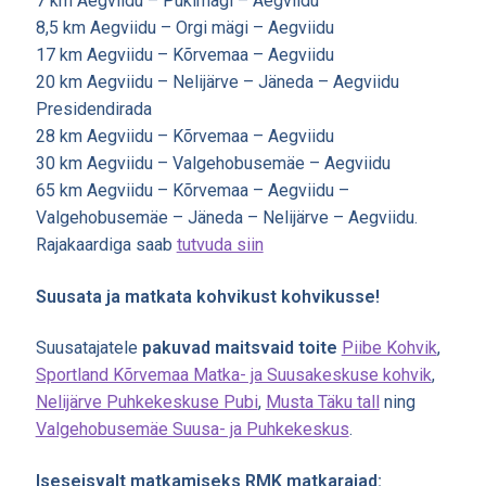
7 km Aegviidu – Pukimägi – Aegviidu
8,5 km Aegviidu – Orgi mägi – Aegviidu
17 km Aegviidu – Kõrvemaa – Aegviidu
20 km Aegviidu – Nelijärve – Jäneda – Aegviidu
Presidendirada
28 km Aegviidu – Kõrvemaa – Aegviidu
30 km Aegviidu – Valgehobusemäe – Aegviidu
65 km Aegviidu – Kõrvemaa – Aegviidu –
Valgehobusemäe – Jäneda – Nelijärve – Aegviidu.
Rajakaardiga saab
tutvuda siin
Suusata ja matkata kohvikust kohvikusse!
Suusatajatele
pakuvad maitsvaid toite
Piibe Kohvik
,
Sportland Kõrvemaa Matka- ja Suusakeskuse kohvik
,
Nelijärve Puhkekeskuse Pubi
,
Musta Täku tall
ning
Valgehobusemäe Suusa- ja Puhkekeskus
.
Iseseisvalt matkamiseks RMK matkarajad: