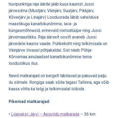
huvipunktiga raja äärde jääb kuus kaunist Jussi
järvesilma (Mustjärv, Väinjärv, Suurjärv, Pikkjärv,
Kõverjärv ja Linajärv) Loodusrada läbib vahelduva
maastikuga kanarbikunõmme, lava- ja
küngasmõhnasid, erinevaid metsatüüpe ning Jussi
järvemaastikku. Raja äärselt oosilt avaneb Jussi
järvedele kaunis vaade. Puhkekoht ning telkimisala on
Väinjärve liivasel põhjakaldal. Siin näeb Põhja-
Kõrvemaa ainulaadset kanarbikunõmme tema
looduslikus ilus.
Need matkarajad on kergelt läbitavad ja pakuvad palju
ilu silmale. Rongiga saab sõita tagasi Tallinna, aga võib
kaasa võtta ka telgi ja telkimisalal ööbida.
Pikemad matkarajad:
•
Liiapeksi-Järvi – Aegviidu matkarada
– 36 km