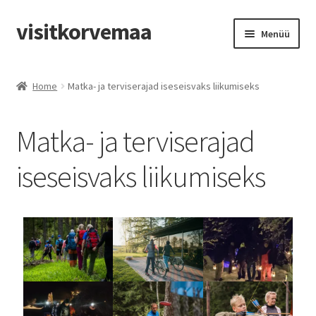
visitkorvemaa
Menüü
+372 5105 441
Home
Matka- ja terviserajad iseseisvaks liikumiseks
Matka- ja terviserajad
iseseisvaks liikumiseks
ENG